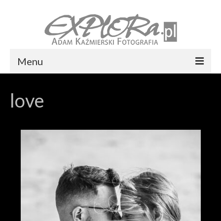
Menu
Foto express Koszalin
love
Reportaż ślubny
Usługi
Portfolio
Blog
Kontakt