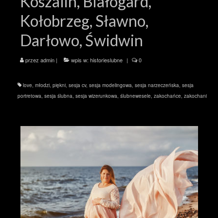
Koszalin, Białogard,
Kołobrzeg, Sławno,
Darłowo, Świdwin
przez
admin
|
wpis w:
historieslubne
|
0
love
,
młodzi
,
piękni
,
sesja cv
,
sesja modelingowa
,
sesja narzeczeńska
,
sesja
portretowa
,
sesja ślubna
,
sesja wizerunkowa
,
ślubnewesele
,
zakochańce
,
zakochani