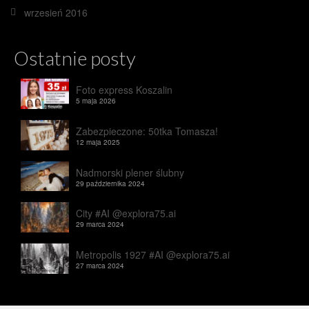
wrzesień 2016
Ostatnie posty
Foto express Koszalin
5 maja 2026
Zabezpieczone: 50tka Tomasza!
12 maja 2025
Nadmorski plener ślubny
29 października 2024
City #AI @explora75.ai
29 marca 2024
Metropolis 1927 #AI @explora75.ai
27 marca 2024