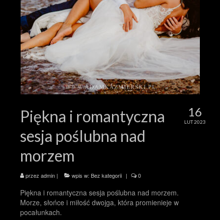
16
Piękna i romantyczna
LUT 2023
sesja poślubna nad
morzem
przez
admin
|
wpis w:
Bez kategorii
|
0
Piękna i romantyczna sesja poślubna nad morzem.
Morze, słońce i miłość dwojga, która promienieje w
pocałunkach.