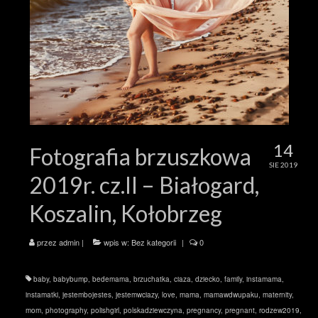
14
Fotografia brzuszkowa
SIE 2019
2019r. cz.II – Białogard,
Koszalin, Kołobrzeg
przez
admin
|
wpis w:
Bez kategorii
|
0
baby
,
babybump
,
bedemama
,
brzuchatka
,
ciaza
,
dziecko
,
family
,
instamama
,
instamatki
,
jestembojestes
,
jestemwciazy
,
love
,
mama
,
mamawdwupaku
,
maternity
,
mom
,
photography
,
polishgirl
,
polskadziewczyna
,
pregnancy
,
pregnant
,
rodzew2019
,