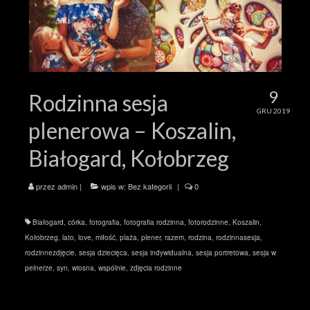
9
Rodzinna sesja
GRU 2019
plenerowa – Koszalin,
Białogard, Kołobrzeg
przez
admin
|
wpis w:
Bez kategorii
|
0
Białogard
,
córka
,
fotografia
,
fotografia rodzinna
,
fotorodzinne
,
Koszalin
,
Kołobrzeg
,
lato
,
love
,
miłość
,
plaża
,
plener
,
razem
,
rodzina
,
rodzinnasesja
,
rodzinnezdjęcie
,
sesja dziecięca
,
sesja indywidualna
,
sesja portretowa
,
sesja w
pelnerze
,
syn
,
wiosna
,
wspólnie
,
zdjęcia rodzinne