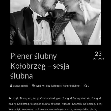
23
Plener ślubny
LUT 2024
Kołobrzeg – sesja
ślubna
przez
admin
|
wpis w:
Bez kategorii
,
historieslubne
|
0
bałtyk
,
Białogard
,
fotograf ślubny białogard
,
fotograf ślubny Koszalin
,
fotograf
ślubny Kołobrzeg
,
fotografia ślubna
,
fotoślub
,
hudson
,
Koszalin
,
Kołobrzeg
,
love
,
lovebaltyk
,
lovemorze
,
mokrasesja
,
morskabryza
,
morze
,
morzepolskie
,
plaża
,