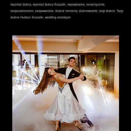
reportaż ślubny
,
reportaż ślubny Koszalin
,
repoweselne
,
romantycznie
,
sesjanadmorzem
,
sesjawwodzie
,
ślubne momenty
,
ślubnewesele
,
targi ślubne
,
Targi
ślubne Hudson Koszalin
,
wedding strzekęcin