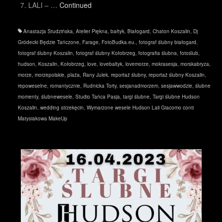
7. LALI – …
Continued
Anastazja Studzińska
,
Atelier Piękna
,
bałtyk
,
Białogard
,
Chaton Koszalin
,
Dj
Gródecki Będzie Tańczone
,
Farage
,
FotoBudka.eu.
,
fotograf ślubny białogard
,
fotograf ślubny Koszalin
,
fotograf ślubny Kołobrzeg
,
fotografia ślubna
,
fotoślub
,
hudson
,
Koszalin
,
Kołobrzeg
,
love
,
lovebaltyk
,
lovemorze
,
mokrasesja
,
morskabryza
,
morze
,
morzepolskie
,
plaża
,
Rany Julek
,
reportaż ślubny
,
reportaż ślubny Koszalin
,
repoweselne
,
romantycznie
,
Rudnicka Torty
,
sesjanadmorzem
,
sesjawwodzie
,
ślubne
momenty
,
ślubnewesele
,
Studio Tańca Pasja
,
targi ślubne
,
Targi ślubne Hudson
Koszalin
,
wedding strzekęcin
,
Wymarzone wesele Hudson Lali Giacomo conti
Matysiakowa MakeUp