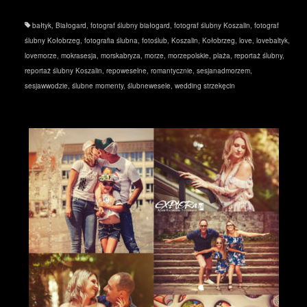
bałtyk
,
Białogard
,
fotograf ślubny białogard
,
fotograf ślubny Koszalin
,
fotograf
ślubny Kołobrzeg
,
fotografia ślubna
,
fotoślub
,
Koszalin
,
Kołobrzeg
,
love
,
lovebaltyk
,
lovemorze
,
mokrasesja
,
morskabryza
,
morze
,
morzepolskie
,
plaża
,
reportaż ślubny
,
reportaż ślubny Koszalin
,
repoweselne
,
romantycznie
,
sesjanadmorzem
,
sesjawwodzie
,
ślubne momenty
,
ślubnewesele
,
wedding strzekęcin