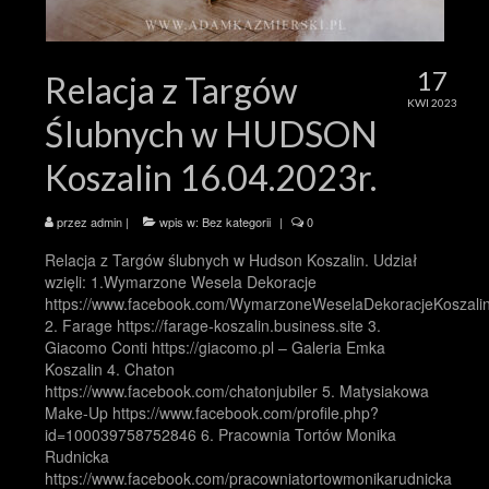
17
Relacja z Targów
KWI 2023
Ślubnych w HUDSON
Koszalin 16.04.2023r.
przez
admin
|
wpis w:
Bez kategorii
|
0
Relacja z Targów ślubnych w Hudson Koszalin. Udział
wzięli: 1.Wymarzone Wesela Dekoracje
https://www.facebook.com/WymarzoneWeselaDekoracjeKoszali
2. Farage https://farage-koszalin.business.site 3.
Giacomo Conti https://giacomo.pl – Galeria Emka
Koszalin 4. Chaton
https://www.facebook.com/chatonjubiler 5. Matysiakowa
Make-Up https://www.facebook.com/profile.php?
id=100039758752846 6. Pracownia Tortów Monika
Rudnicka
https://www.facebook.com/pracowniatortowmonikarudnicka