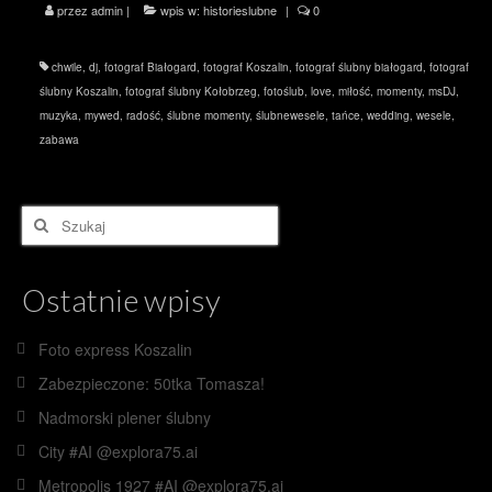
przez
admin
|
wpis w:
historieslubne
|
0
chwile
,
dj
,
fotograf Białogard
,
fotograf Koszalin
,
fotograf ślubny białogard
,
fotograf
ślubny Koszalin
,
fotograf ślubny Kołobrzeg
,
fotoślub
,
love
,
miłość
,
momenty
,
msDJ
,
muzyka
,
mywed
,
radość
,
ślubne momenty
,
ślubnewesele
,
tańce
,
wedding
,
wesele
,
zabawa
Szuklaj
w:
Ostatnie wpisy
Foto express Koszalin
Zabezpieczone: 50tka Tomasza!
Nadmorski plener ślubny
City #AI @explora75.ai
Metropolis 1927 #AI @explora75.ai