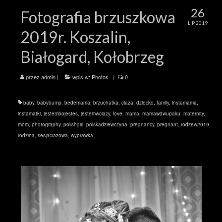
26
Fotografia brzuszkowa
LIP 2019
2019r. Koszalin,
Białogard, Kołobrzeg
przez
admin
|
wpis w:
Photos
|
0
baby
,
babybump
,
bedemama
,
brzuchatka
,
ciaza
,
dziecko
,
family
,
instamama
,
instamatki
,
jestembojestes
,
jestemwciazy
,
love
,
mama
,
mamawdwupaku
,
maternity
,
mom
,
photography
,
polishgirl
,
polskadziewczyna
,
pregnancy
,
pregnant
,
rodzew2019
,
rodzina
,
sesjaciazowa
,
wyprawka