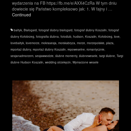
wydarzenia na FB https://fb.me/e/AXX4CzRa W tym dniu
dowiecie się Państwo kompleksowo jak: 1. W fajny i …
Continued
bałtyk
,
Białogard
,
fotograf ślubny białogard
,
fotograf ślubny Koszalin
,
fotograf
ślubny Kołobrzeg
,
fotografia ślubna
,
fotoślub
,
hudson
,
Koszalin
,
Kołobrzeg
,
love
,
lovebaltyk
,
lovemorze
,
mokrasesja
,
morskabryza
,
morze
,
morzepolskie
,
plaża
,
reportaż ślubny
,
reportaż ślubny Koszalin
,
repoweselne
,
romantycznie
,
sesjanadmorzem
,
sesjawwodzie
,
ślubne momenty
,
ślubnewesele
,
targi ślubne
,
Targi
ślubne Hudson Koszalin
,
wedding strzekęcin
,
Wymarzone wesele