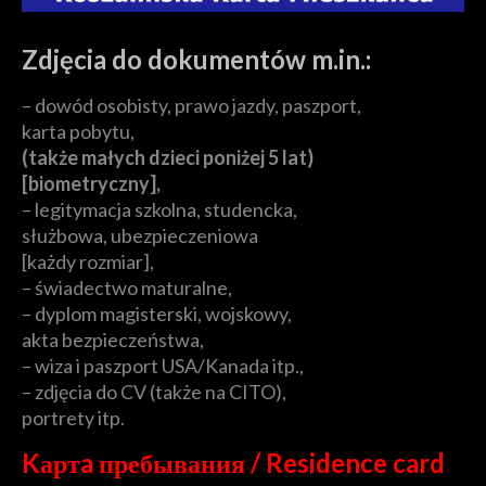
Zdjęcia do dokumentów m.in.:
– dowód osobisty, prawo jazdy, paszport,
karta pobytu,
(także małych dzieci poniżej 5 lat)
[biometryczny],
– legitymacja szkolna, studencka,
służbowa, ubezpieczeniowa
[każdy rozmiar],
– świadectwo maturalne,
– dyplom magisterski, wojskowy,
akta bezpieczeństwa,
– wiza i paszport USA/Kanada itp.,
– zdjęcia do CV (także na CITO),
portrety itp.
Kартa пребывания / Residence card