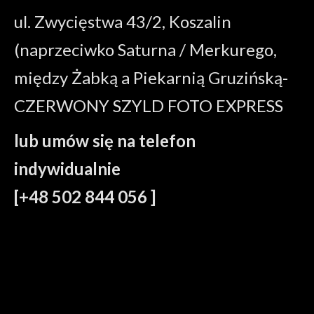
ul. Zwycięstwa 43/2, Koszalin
(naprzeciwko Saturna / Merkurego,
między Żabką a Piekarnią Gruzińską-
CZERWONY SZYLD FOTO EXPRESS
lub umów się na telefon
indywidualnie
[+48 502 844 056 ]
zdjęcia do dowodu koszalin, zdjęcia do dokumentów Koszalin,
zdjęcia do dokumentów Koszalin, fotograf Koszalin, zdjęcia
Koszalin, fotografie do dokumentów, zdjęcia expresowe, foto
express, fotografia expresowa, zdjęcia na miejscu, dokumenty,
fotografia identyfikacyjna, foto Koszalin, zdjęcia do dowodu,
zdjęcia do paszportu, zdjęcia do wizy, zdjęcia do legitymacji,