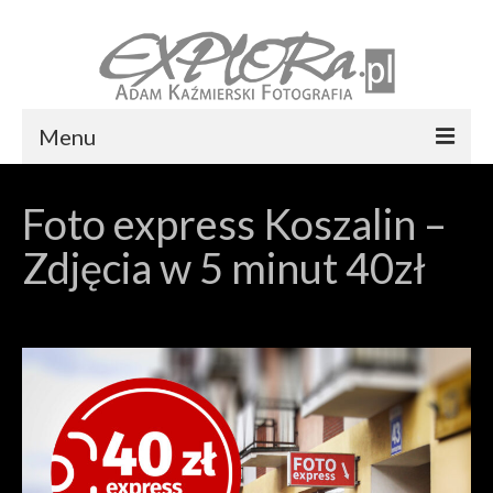
Menu
Foto express Koszalin
Foto express Koszalin –
Reportaż ślubny
Zdjęcia w 5 minut 40zł
Usługi
Portfolio
Blog
Kontakt