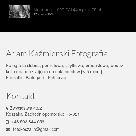
Metropolis 1927 #AI @explora75.ai
27 marca 2024
Adam Kaźmierski Fotografia
Fotografia ślubna, portretowa, użytkowa, produktowa, wnętrz,
kulinarna oraz zdjęcia do dokumentów [w 5 minut].
Koszalin | Białogard | Kołobrzeg
Kontakt
Zwycięstwa 43/2
Koszalin, Zachodniopomorskie 75-021
+48 502 844 056
fotokoszalin@gmail.com