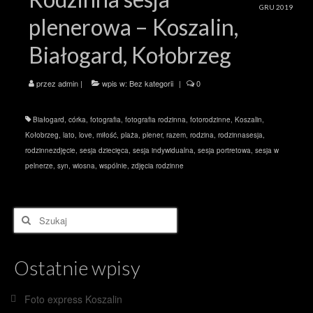
GRU 2019
plenerowa – Koszalin,
Białogard, Kołobrzeg
przez
admin
|
wpis w:
Bez kategorii
|
0
Białogard
,
córka
,
fotografia
,
fotografia rodzinna
,
fotorodzinne
,
Koszalin
,
Kołobrzeg
,
lato
,
love
,
miłość
,
plaża
,
plener
,
razem
,
rodzina
,
rodzinnasesja
,
rodzinnezdjęcie
,
sesja dziecięca
,
sesja indywidualna
,
sesja portretowa
,
sesja w
pelnerze
,
syn
,
wiosna
,
wspólnie
,
zdjęcia rodzinne
Szuklaj
w:
Ostatnie wpisy
Foto express Koszalin