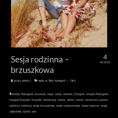
4
Sesja rodzinna –
SIE 2020
brzuszkowa
przez
admin
|
wpis w:
Bez kategorii
|
0
bałtyk
,
Białogard
,
brzuszek
,
ciąża
,
córka
,
dziecko
,
Fotograf
,
fotograf Białogard
,
fotograf Koszalin
,
Koszalin
,
Kołobrzeg
,
mama
,
mielno
,
morze
,
narzeczeni
,
portret
rodzinny
,
rodzinna
,
sesja brzuszkowa
,
sesja narzeczeńska
,
sesja rodzinna
,
sesja
zdjęciowa
,
synek
,
tata