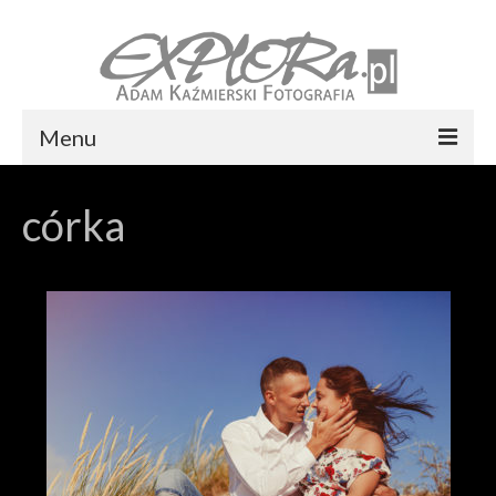
Menu
Foto express Koszalin
córka
Reportaż ślubny
Usługi
Portfolio
Blog
Kontakt