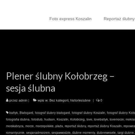
Foto express Koszalin
Reportaż ślubny
Plener ślubny Kołobrzeg –
sesja ślubna
przez
admin
|
wpis w:
Bez kategorii
,
historieslubne
|
0
bałtyk
,
Białogard
,
fotograf ślubny białogard
,
fotograf ślubny Koszalin
,
fotograf ślubny Koł
fotografia ślubna
,
fotoślub
,
hudson
,
Koszalin
,
Kołobrzeg
,
love
,
lovebaltyk
,
lovemorze
,
mokras
morskabryza
,
morze
,
morzepolskie
,
plaża
,
reportaż ślubny
,
reportaż ślubny Koszalin
,
repowes
romantycznie
,
sesjanadmorzem
,
sesjawwodzie
,
ślubne momenty
,
ślubnewesele
,
targi ślubne