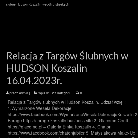
ślubne Hudson Koszalin
,
wedding strzekęcin
Relacja z Targów Ślubnych w
HUDSON Koszalin
16.04.2023r.
przez
admin
|
wpis w:
Bez kategorii
|
0
Relacja z Targów ślubnych w Hudson Koszalin. Udział wzięli:
1.Wymarzone Wesela Dekoracje
https://www.facebook.com/WymarzoneWeselaDekoracjeKoszalin 2
Farage https://farage-koszalin.business.site 3. Giacomo Conti
https://giacomo.pl – Galeria Emka Koszalin 4. Chaton
https://www.facebook.com/chatonjubiler 5. Matysiakowa Make-Up