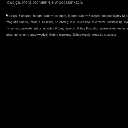
dwojga, która promienieje w pocałunkach.
bałtyk
,
Białogard
,
fotograf ślubny białogard
,
fotograf ślubny Koszalin
,
fotograf ślubny Koł
fotografia ślubna
,
fotoślub
,
Koszalin
,
Kołobrzeg
,
love
,
lovebaltyk
,
lovemorze
,
mokrasesja
,
mo
morze
,
morzepolskie
,
plaża
,
reportaż ślubny
,
reportaż ślubny Koszalin
,
repoweselne
,
romanty
sesjanadmorzem
,
sesjawwodzie
,
ślubne momenty
,
ślubnewesele
,
wedding strzekęcin