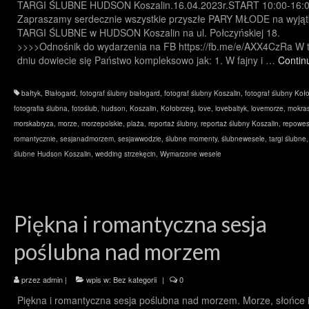
TARGI ŚLUBNE HUDSON Koszalin.16.04.2023r.START 10:00-16:
Zapraszamy serdecznie wszystkie przyszłe PARY MŁODE na wyją
TARGI ŚLUBNE w HUDSON Koszalin na ul. Połczyńskiej 18.
>>>>Odnośnik do wydarzenia na FB https://fb.me/e/AXX4CzRa W 
dniu dowiecie się Państwo kompleksowo jak: 1. W fajny i …
Contin
bałtyk
,
Białogard
,
fotograf ślubny białogard
,
fotograf ślubny Koszalin
,
fotograf ślubny Koł
fotografia ślubna
,
fotoślub
,
hudson
,
Koszalin
,
Kołobrzeg
,
love
,
lovebaltyk
,
lovemorze
,
mokras
morskabryza
,
morze
,
morzepolskie
,
plaża
,
reportaż ślubny
,
reportaż ślubny Koszalin
,
repowes
romantycznie
,
sesjanadmorzem
,
sesjawwodzie
,
ślubne momenty
,
ślubnewesele
,
targi ślubne
ślubne Hudson Koszalin
,
wedding strzekęcin
,
Wymarzone wesele
Piękna i romantyczna sesja
poślubna nad morzem
przez
admin
|
wpis w:
Bez kategorii
|
0
Piękna i romantyczna sesja poślubna nad morzem. Morze, słońce i