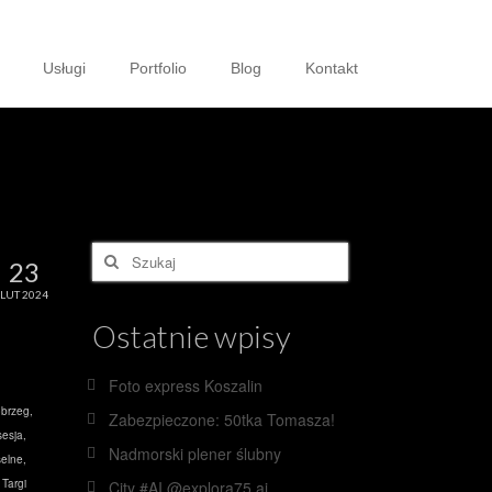
Usługi
Portfolio
Blog
Kontakt
Szuklaj
23
w:
LUT 2024
Ostatnie wpisy
Foto express Koszalin
obrzeg
,
Zabezpieczone: 50tka Tomasza!
esja
,
Nadmorski plener ślubny
elne
,
,
Targi
City #AI @explora75.ai