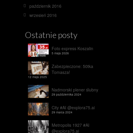
październik 2016
wrzesień 2016
Ostatnie posty
Foto express Koszalin
5 maja 2026
Zabezpieczone: 50tka
Tomasza!
12 maja 2025
Nadmorski plener ślubny
29 października 2024
City #AI @explora75.ai
29 marca 2024
Metropolis 1927 #AI
@explora75.ai