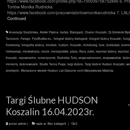
https://www.facebook.com/profile.php?id=100039758752846 6. Pr
Tortów Monika Rudnicka
https://www.facebook.com/pracowniatortowmonikarudnicka 7. LAL
Continued
Anastazja Studzińska
,
Atelier Piękna
,
bałtyk
,
Białogard
,
Chaton Koszalin
,
Dj Gródecki Będ
Tańczone
,
Farage
,
FotoBudka.eu.
,
fotograf ślubny białogard
,
fotograf ślubny Koszalin
,
fotog
Kołobrzeg
,
fotografia ślubna
,
fotoślub
,
hudson
,
Koszalin
,
Kołobrzeg
,
love
,
lovebaltyk
,
lovem
mokrasesja
,
morskabryza
,
morze
,
morzepolskie
,
plaża
,
Rany Julek
,
reportaż ślubny
,
reportaż
Koszalin
,
repoweselne
,
romantycznie
,
Rudnicka Torty
,
sesjanadmorzem
,
sesjawwodzie
,
ślub
momenty
,
ślubnewesele
,
Studio Tańca Pasja
,
targi ślubne
,
Targi ślubne Hudson Koszalin
,
we
strzekęcin
,
Wymarzone wesele Hudson Lali Giacomo conti Matysiakowa MakeUp
Targi Ślubne HUDSON
Koszalin 16.04.2023r.
przez
admin
|
wpis w:
Bez kategorii
|
0