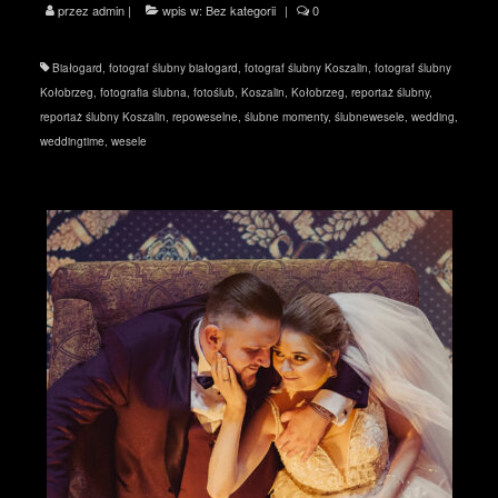
przez
admin
|
wpis w:
Bez kategorii
|
0
Białogard
,
fotograf ślubny białogard
,
fotograf ślubny Koszalin
,
fotograf ślubny
Kołobrzeg
,
fotografia ślubna
,
fotoślub
,
Koszalin
,
Kołobrzeg
,
reportaż ślubny
,
reportaż ślubny Koszalin
,
repoweselne
,
ślubne momenty
,
ślubnewesele
,
wedding
,
weddingtime
,
wesele