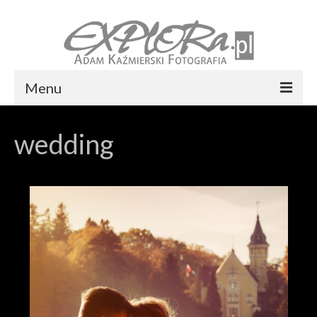
Menu
Foto express Koszalin
wedding
Reportaż ślubny
Usługi
Portfolio
Blog
Kontakt