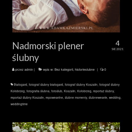
4
Nadmorski plener
SIE 2021
ślubny
przez
admin
|
wpis w:
Bez kategorii
,
historieslubne
|
0
Białogard
,
fotograf ślubny białogard
,
fotograf ślubny Koszalin
,
fotograf ślubny
Kołobrzeg
,
fotografia ślubna
,
fotoślub
,
Koszalin
,
Kołobrzeg
,
reportaż ślubny
,
reportaż ślubny Koszalin
,
repoweselne
,
ślubne momenty
,
ślubnewesele
,
wedding
,
weddingtime