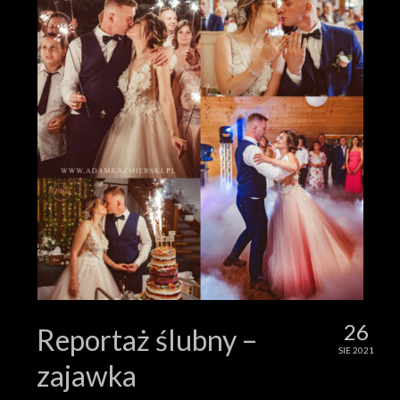
26
Reportaż ślubny –
SIE 2021
zajawka