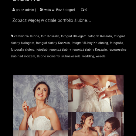
przez
admin
|
wpis w:
Bez kategorii
|
0
Zobacz więcej w dziale portfolio ślubne…
ceremonia ślubna
,
foto Koszalin
,
fotograf Białogard
,
fotograf Koszalin
,
fotograf
ślubny białogard
,
fotograf ślubny Koszalin
,
fotograf ślubny Kołobrzeg
,
fotografia
,
fotografia ślubna
,
fotoślub
,
reportaż ślubny
,
reportaż ślubny Koszalin
,
repoweselne
,
ślub nad morzem
,
ślubne momenty
,
ślubnewesele
,
wedding
,
wesele