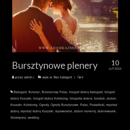
10
Bursztynowe plenery
LUT 2022
przez
admin
|
wpis w:
Bez kategorii
|
0
Białogard
,
Bursztyn
,
Bursztynowy Pałac
,
fotograf ślubny białogard
,
fotograf
ślubny Koszalin
,
fotograf ślubny Kołobrzeg
,
fotografia ślubna
,
fotoślub
,
Jezioro
,
Koszalin
,
Kołobrzeg
,
Ogrody
,
Ogrody Bursztynowe
,
Pałac
,
Posiadłość
,
reportaż
ślubny
,
reportaż ślubny Koszalin
,
repoweselne
,
ślubne momenty
,
ślubnewesele
,
Strzekęcino
,
wedding