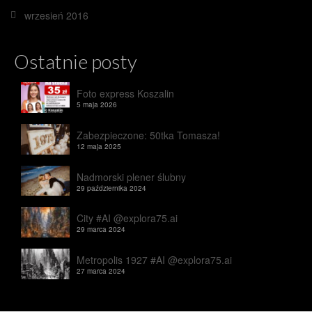
wrzesień 2016
Ostatnie posty
Foto express Koszalin
5 maja 2026
Zabezpieczone: 50tka Tomasza!
12 maja 2025
Nadmorski plener ślubny
29 października 2024
City #AI @explora75.ai
29 marca 2024
Metropolis 1927 #AI @explora75.ai
27 marca 2024