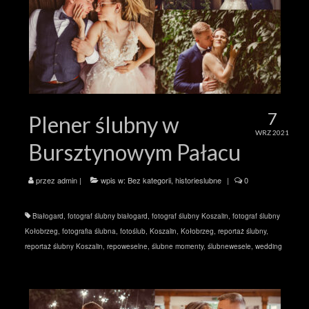
7
Plener ślubny w
WRZ 2021
Bursztynowym Pałacu
przez
admin
|
wpis w:
Bez kategorii
,
historieslubne
|
0
Białogard
,
fotograf ślubny białogard
,
fotograf ślubny Koszalin
,
fotograf ślubny
Kołobrzeg
,
fotografia ślubna
,
fotoślub
,
Koszalin
,
Kołobrzeg
,
reportaż ślubny
,
reportaż ślubny Koszalin
,
repoweselne
,
ślubne momenty
,
ślubnewesele
,
wedding