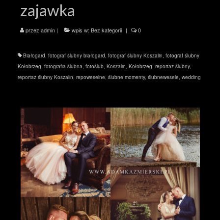
zajawka
przez
admin
|
wpis w:
Bez kategorii
|
0
Białogard
,
fotograf ślubny białogard
,
fotograf ślubny Koszalin
,
fotograf ślubny
Kołobrzeg
,
fotografia ślubna
,
fotoślub
,
Koszalin
,
Kołobrzeg
,
reportaż ślubny
,
reportaż ślubny Koszalin
,
repoweselne
,
ślubne momenty
,
ślubnewesele
,
wedding