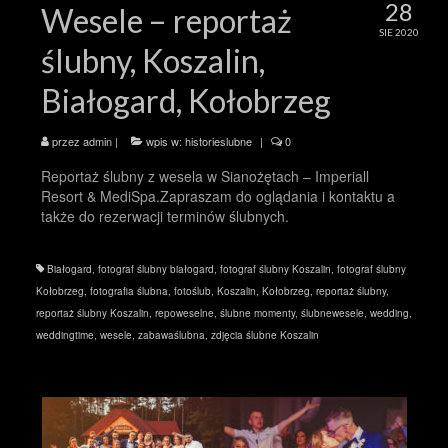
28
Wesele – reportaż
SIE 2020
ślubny, Koszalin,
Białogard, Kołobrzeg
przez
admin
|
wpis w:
historieslubne
|
0
Reportaż ślubny z wesela w Sianożętach – Imperiall
Resort & MediSpa.Zapraszam do oglądania i kontaktu a
także do rezerwacji terminów ślubnych.
Białogard
,
fotograf ślubny białogard
,
fotograf ślubny Koszalin
,
fotograf ślubny
Kołobrzeg
,
fotografia ślubna
,
fotoślub
,
Koszalin
,
Kołobrzeg
,
reportaż ślubny
,
reportaż ślubny Koszalin
,
repoweselne
,
ślubne momenty
,
ślubnewesele
,
wedding
,
weddingtime
,
wesele
,
zabawaślubna
,
zdjęcia ślubne Koszalin