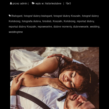
przez
admin
|
wpis w:
historieslubne
|
0
Białogard
,
fotograf ślubny białogard
,
fotograf ślubny Koszalin
,
fotograf ślubny
Kołobrzeg
,
fotografia ślubna
,
fotoślub
,
Koszalin
,
Kołobrzeg
,
reportaż ślubny
,
reportaż ślubny Koszalin
,
repoweselne
,
ślubne momenty
,
ślubnewesele
,
wedding
,
weddingtime