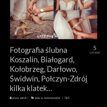
5
Fotografia ślubna
LUT 2020
Koszalin, Białogard,
Kołobrzeg, Darłowo,
Świdwin, Połczyn-Zdrój
kilka klatek…
przez
admin
|
wpis w:
historieslubne
|
0