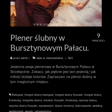
9
Plener ślubny w
MAR 2021
Bursztynowym Pałacu.
przez
admin
|
wpis w:
historieslubne
|
0
Jesienna sesja plenerowa w Bursztynowym Pałacu w
Strzekęcinie. Zobacz, jak pięknie jest tam jesienią i jak
miłość dodaje kolorów. Zapraszam na plener ślubny w
tym magicznym miejscu.
Białogard
,
fotograf ślubny białogard
,
fotograf ślubny Koszalin
,
fotograf ślubny
Kołobrzeg
,
fotografia ślubna
,
fotoślub
,
Koszalin
,
Kołobrzeg
,
reportaż ślubny
,
reportaż ślubny Koszalin
,
repoweselne
,
ślubne momenty
,
ślubnewesele
,
wedding
,
weddingtime
,
wesele
,
zabawaślubna