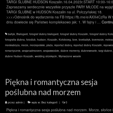
TARGI ŚLUBNE HUDSON Koszalin.16.04.2023r.START 10:00-16:
Zapraszamy serdecznie wszystkie przyszłe PARY MŁODE na wyją
TARGI ŚLUBNE w HUDSON Koszalin na ul. Połczyńskiej 18.
>>>>Odnośnik do wydarzenia na FB https://fb.me/e/AXX4CzRa W 
dniu dowiecie się Państwo kompleksowo jak: 1. W fajny i …
Contin
bałtyk
,
Białogard
,
fotograf ślubny białogard
,
fotograf ślubny Koszalin
,
fotograf ślubny Koł
fotografia ślubna
,
fotoślub
,
hudson
,
Koszalin
,
Kołobrzeg
,
love
,
lovebaltyk
,
lovemorze
,
mokras
morskabryza
,
morze
,
morzepolskie
,
plaża
,
reportaż ślubny
,
reportaż ślubny Koszalin
,
repowes
romantycznie
,
sesjanadmorzem
,
sesjawwodzie
,
ślubne momenty
,
ślubnewesele
,
targi ślubne
ślubne Hudson Koszalin
,
wedding strzekęcin
,
Wymarzone wesele
Piękna i romantyczna sesja
poślubna nad morzem
przez
admin
|
wpis w:
Bez kategorii
|
0
Piękna i romantyczna sesja poślubna nad morzem. Morze, słońce i