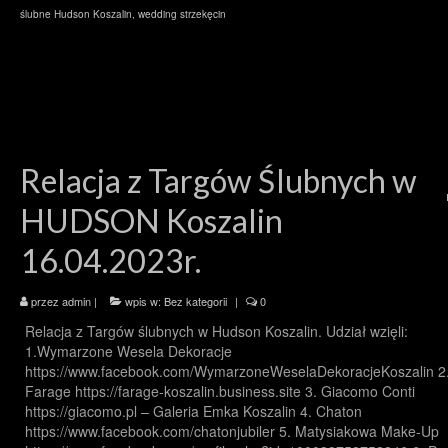
ślubne Hudson Koszalin
,
wedding strzekęcin
Relacja z Targów Ślubnych w
HUDSON Koszalin
16.04.2023r.
przez
admin
|
wpis w:
Bez kategorii
|
0
Relacja z Targów ślubnych w Hudson Koszalin. Udział wzięli:
1.Wymarzone Wesela Dekoracje
https://www.facebook.com/WymarzoneWeselaDekoracjeKoszalin 2
Farage https://farage-koszalin.business.site 3. Giacomo Conti
https://giacomo.pl – Galeria Emka Koszalin 4. Chaton
https://www.facebook.com/chatonjubiler 5. Matysiakowa Make-Up