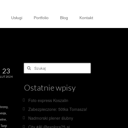
Usługi
Portfolio
Blog
Kontakt
Szuklaj
23
w:
LUT 2024
Ostatnie wpisy
Foto express Koszalin
obrzeg
,
Zabezpieczone: 50tka Tomasza!
esja
,
Nadmorski plener ślubny
elne
,
,
Targi
City #AI @explora75.ai