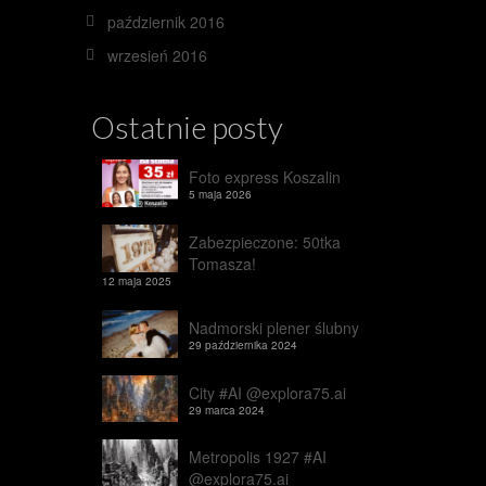
październik 2016
wrzesień 2016
Ostatnie posty
Foto express Koszalin
5 maja 2026
Zabezpieczone: 50tka
Tomasza!
12 maja 2025
Nadmorski plener ślubny
29 października 2024
City #AI @explora75.ai
29 marca 2024
Metropolis 1927 #AI
@explora75.ai