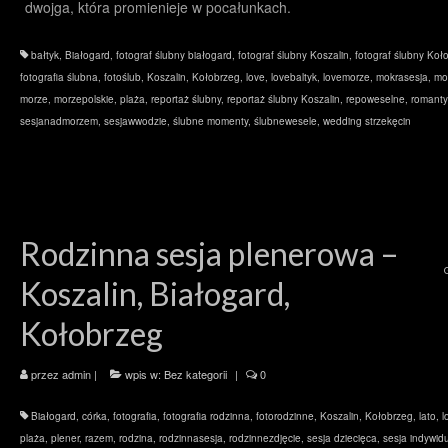
dwojga, która promienieje w pocałunkach.
bałtyk
,
Białogard
,
fotograf ślubny białogard
,
fotograf ślubny Koszalin
,
fotograf ślubny Koł
fotografia ślubna
,
fotoślub
,
Koszalin
,
Kołobrzeg
,
love
,
lovebaltyk
,
lovemorze
,
mokrasesja
,
mo
morze
,
morzepolskie
,
plaża
,
reportaż ślubny
,
reportaż ślubny Koszalin
,
repoweselne
,
romanty
sesjanadmorzem
,
sesjawwodzie
,
ślubne momenty
,
ślubnewesele
,
wedding strzekęcin
Rodzinna sesja plenerowa –
Koszalin, Białogard,
Kołobrzeg
przez
admin
|
wpis w:
Bez kategorii
|
0
Białogard
,
córka
,
fotografia
,
fotografia rodzinna
,
fotorodzinne
,
Koszalin
,
Kołobrzeg
,
lato
,
l
plaża
,
plener
,
razem
,
rodzina
,
rodzinnasesja
,
rodzinnezdjęcie
,
sesja dziecięca
,
sesja indywid