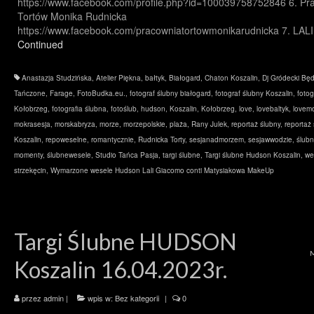
https://www.facebook.com/profile.php?id=100039758752846 6. Pr
Tortów Monika Rudnicka
https://www.facebook.com/pracowniatortowmonikarudnicka 7. LAL
Continued
Anastazja Studzińska
,
Atelier Piękna
,
bałtyk
,
Białogard
,
Chaton Koszalin
,
Dj Gródecki Będ
Tańczone
,
Farage
,
FotoBudka.eu.
,
fotograf ślubny białogard
,
fotograf ślubny Koszalin
,
fotog
Kołobrzeg
,
fotografia ślubna
,
fotoślub
,
hudson
,
Koszalin
,
Kołobrzeg
,
love
,
lovebaltyk
,
lovem
mokrasesja
,
morskabryza
,
morze
,
morzepolskie
,
plaża
,
Rany Julek
,
reportaż ślubny
,
reportaż
Koszalin
,
repoweselne
,
romantycznie
,
Rudnicka Torty
,
sesjanadmorzem
,
sesjawwodzie
,
ślub
momenty
,
ślubnewesele
,
Studio Tańca Pasja
,
targi ślubne
,
Targi ślubne Hudson Koszalin
,
we
strzekęcin
,
Wymarzone wesele Hudson Lali Giacomo conti Matysiakowa MakeUp
Targi Ślubne HUDSON
Koszalin 16.04.2023r.
przez
admin
|
wpis w:
Bez kategorii
|
0