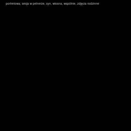
portretowa
,
sesja w pelnerze
,
syn
,
wiosna
,
wspólnie
,
zdjęcia rodzinne