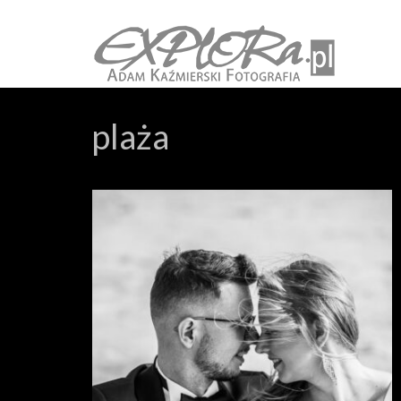
plaża