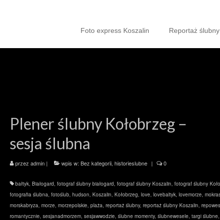
Foto express Koszalin
Reportaż ślubny
Plener ślubny Kołobrzeg –
sesja ślubna
przez
admin
|
wpis w:
Bez kategorii
,
historieslubne
|
0
bałtyk
,
Białogard
,
fotograf ślubny białogard
,
fotograf ślubny Koszalin
,
fotograf ślubny Koł
fotografia ślubna
,
fotoślub
,
hudson
,
Koszalin
,
Kołobrzeg
,
love
,
lovebaltyk
,
lovemorze
,
mokras
morskabryza
,
morze
,
morzepolskie
,
plaża
,
reportaż ślubny
,
reportaż ślubny Koszalin
,
repowes
romantycznie
,
sesjanadmorzem
,
sesjawwodzie
,
ślubne momenty
,
ślubnewesele
,
targi ślubne