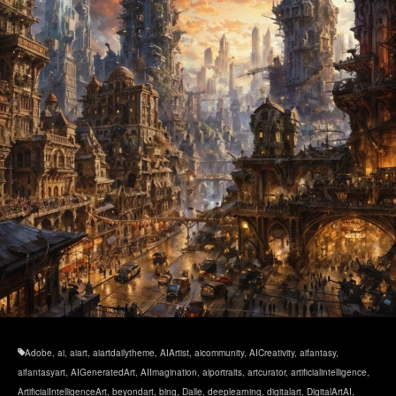
Adobe
,
ai
,
aiart
,
aiartdailytheme
,
AIArtist
,
aicommunity
,
AICreativity
,
aifantasy
,
aifantasyart
,
AIGeneratedArt
,
AIImagination
,
aiportraits
,
artcurator
,
artificialintelligence
,
ArtificialIntelligenceArt
,
beyondart
,
bing
,
Dalle
,
deeplearning
,
digitalart
,
DigitalArtAI
,