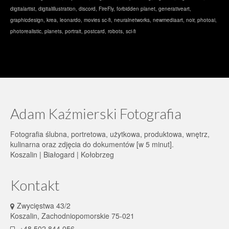
digitalartist
,
digitalillustration
,
discord
,
FireFly
,
forbidden planet
,
generativeart
,
graphicdesign
,
krea
,
leonardo
,
movies sc-fi
,
neuralnetworks
,
newmediaart
,
noir
,
photoai
,
photorealistic
,
planets
,
portrait
,
postcard
,
robots
,
sci-fi
Adam Kaźmierski Fotografia
Fotografia ślubna, portretowa, użytkowa, produktowa, wnętrz,
kulinarna oraz zdjęcia do dokumentów [w 5 minut].
Koszalin | Białogard | Kołobrzeg
Kontakt
Zwycięstwa 43/2
Koszalin, Zachodniopomorskie 75-021
+48 502 844 056