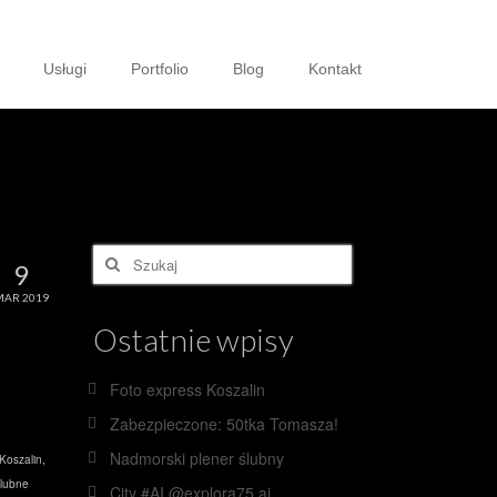
Usługi
Portfolio
Blog
Kontakt
Szuklaj
9
w:
MAR 2019
Ostatnie wpisy
Foto express Koszalin
Zabezpieczone: 50tka Tomasza!
Nadmorski plener ślubny
 Koszalin
,
lubne
City #AI @explora75.ai