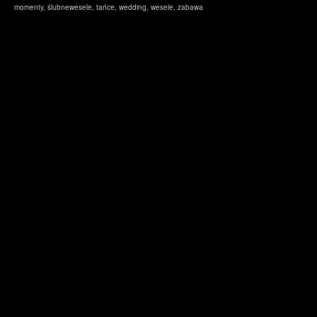
momenty
,
ślubnewesele
,
tańce
,
wedding
,
wesele
,
zabawa