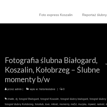
Foto express Koszalin
Reportaż ślubny
Fotografia ślubna Białogard,
Koszalin, Kołobrzeg – Ślubne
momenty b/w
przez
admin
|
wpis w:
historieslubne
|
0
chwile
,
dj
,
fotograf Białogard
,
fotograf Koszalin
,
fotograf ślubny białogard
,
fotograf ślubny
fotograf ślubny Kołobrzeg
,
fotoślub
,
love
,
miłość
,
momenty
,
msDJ
,
muzyka
,
mywed
,
radość
,
ś