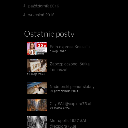
październik 2016
wrzesień 2016
Ostatnie posty
Foto express Koszalin
5 maja 2026
Zabezpieczone: 50tka
Tomasza!
12 maja 2025
Nadmorski plener ślubny
29 października 2024
City #AI @explora75.ai
29 marca 2024
Metropolis 1927 #AI
@explora75.ai