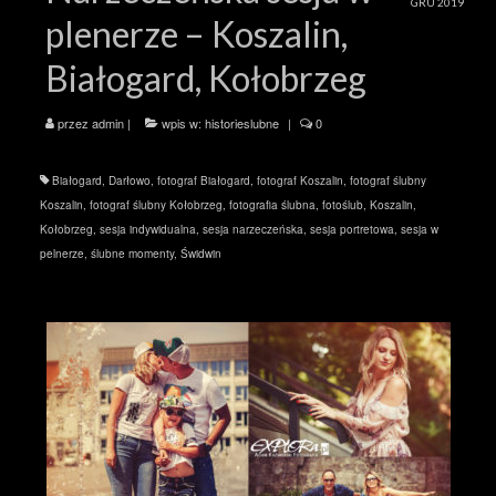
GRU 2019
plenerze – Koszalin,
Białogard, Kołobrzeg
przez
admin
|
wpis w:
historieslubne
|
0
Białogard
,
Darłowo
,
fotograf Białogard
,
fotograf Koszalin
,
fotograf ślubny
Koszalin
,
fotograf ślubny Kołobrzeg
,
fotografia ślubna
,
fotoślub
,
Koszalin
,
Kołobrzeg
,
sesja indywidualna
,
sesja narzeczeńska
,
sesja portretowa
,
sesja w
pelnerze
,
ślubne momenty
,
Świdwin