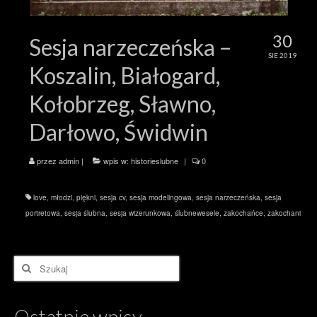
30
Sesja narzeczeńska –
SIE 2019
Koszalin, Białogard,
Kołobrzeg, Sławno,
Darłowo, Świdwin
przez
admin
|
wpis w:
historieslubne
|
0
love
,
młodzi
,
piękni
,
sesja cv
,
sesja modelingowa
,
sesja narzeczeńska
,
sesja
portretowa
,
sesja ślubna
,
sesja wizerunkowa
,
ślubnewesele
,
zakochańce
,
zakochani
Szuklaj
w:
Ostatnie wpisy