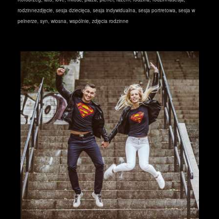
rodzinnezdjęcie
,
sesja dziecięca
,
sesja indywidualna
,
sesja portretowa
,
sesja w
pelnerze
,
syn
,
wiosna
,
wspólnie
,
zdjęcia rodzinne