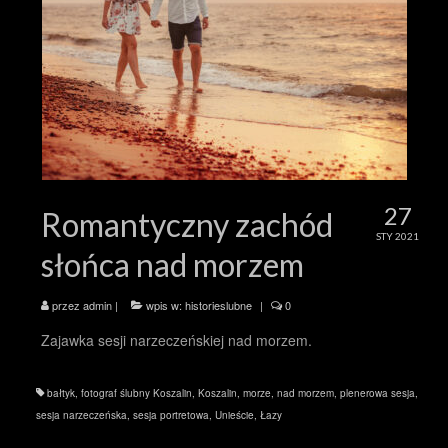
27
Romantyczny zachód
STY 2021
słońca nad morzem
przez
admin
|
wpis w:
historieslubne
|
0
Zajawka sesji narzeczeńskiej nad morzem.
bałtyk
,
fotograf ślubny Koszalin
,
Koszalin
,
morze
,
nad morzem
,
plenerowa sesja
,
sesja narzeczeńska
,
sesja portretowa
,
Unieście
,
Łazy