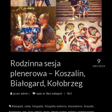
9
Rodzinna sesja
GRU 2019
plenerowa – Koszalin,
Białogard, Kołobrzeg
przez
admin
|
wpis w:
Bez kategorii
|
0
Białogard
,
córka
,
fotografia
,
fotografia rodzinna
,
fotorodzinne
,
Koszalin
,
Kołobrzeg
,
lato
,
love
,
miłość
,
plaża
,
plener
,
razem
,
rodzina
,
rodzinnasesja
,