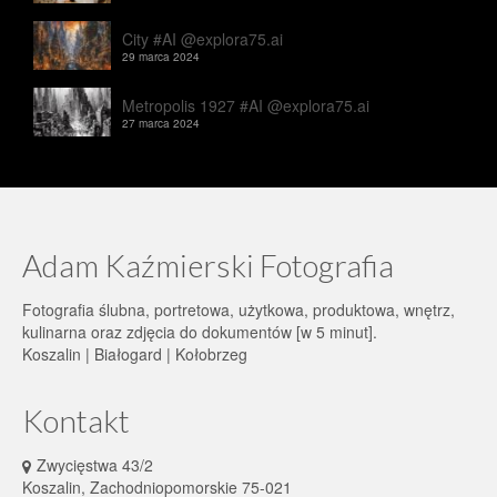
City #AI @explora75.ai
29 marca 2024
Metropolis 1927 #AI @explora75.ai
27 marca 2024
Adam Kaźmierski Fotografia
Fotografia ślubna, portretowa, użytkowa, produktowa, wnętrz,
kulinarna oraz zdjęcia do dokumentów [w 5 minut].
Koszalin | Białogard | Kołobrzeg
Kontakt
Zwycięstwa 43/2
Koszalin, Zachodniopomorskie 75-021