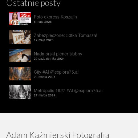
Ostatnie posty
Foto express Koszalin
5 maja 2026
Zabezpieczone: 50tka Tomasza!
12 maja 2025
Nadmorski plener ślubny
29 października 2024
City #AI @explora75.ai
29 marca 2024
Metropolis 1927 #AI @explora75.ai
27 marca 2024
Adam Kaźmierski Fotografia