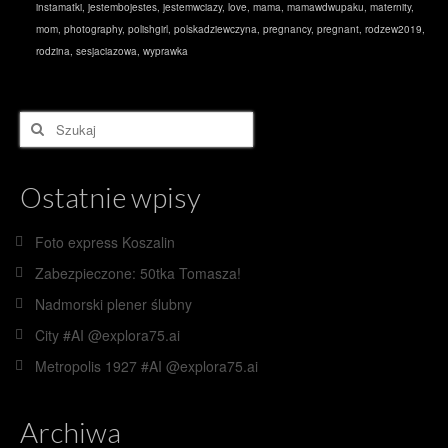
instamatki
,
jestembojestes
,
jestemwciazy
,
love
,
mama
,
mamawdwupaku
,
maternity
,
mom
,
photography
,
polishgirl
,
polskadziewczyna
,
pregnancy
,
pregnant
,
rodzew2019
,
rodzina
,
sesjaciazowa
,
wyprawka
Szuklaj
w:
Ostatnie wpisy
Foto express Koszalin
Zabezpieczone: 50tka Tomasza!
Nadmorski plener ślubny
City #AI @explora75.ai
Metropolis 1927 #AI @explora75.ai
Archiwa