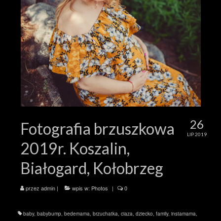
26
Fotografia brzuszkowa
LIP 2019
2019r. Koszalin,
Białogard, Kołobrzeg
przez
admin
|
wpis w:
Photos
|
0
baby
,
babybump
,
bedemama
,
brzuchatka
,
ciaza
,
dziecko
,
family
,
instamama
,