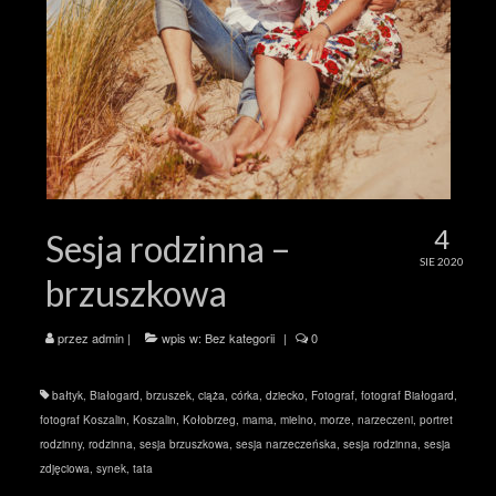
4
Sesja rodzinna –
SIE 2020
brzuszkowa
przez
admin
|
wpis w:
Bez kategorii
|
0
bałtyk
,
Białogard
,
brzuszek
,
ciąża
,
córka
,
dziecko
,
Fotograf
,
fotograf Białogard
,
fotograf Koszalin
,
Koszalin
,
Kołobrzeg
,
mama
,
mielno
,
morze
,
narzeczeni
,
portret
rodzinny
,
rodzinna
,
sesja brzuszkowa
,
sesja narzeczeńska
,
sesja rodzinna
,
sesja
zdjęciowa
,
synek
,
tata