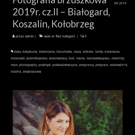
SIE 2019
2019r. cz.II – Białogard,
Koszalin, Kołobrzeg
przez
admin
|
wpis w:
Bez kategorii
|
0
baby
,
babybump
,
bedemama
,
brzuchatka
,
ciaza
,
dziecko
,
family
,
instamama
,
instamatki
,
jestembojestes
,
jestemwciazy
,
love
,
mama
,
mamawdwupaku
,
maternity
,
mom
,
photography
,
polishgirl
,
polskadziewczyna
,
pregnancy
,
pregnant
,
rodzew2019
,
rodzina
,
sesjaciazowa