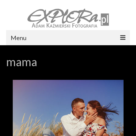
Menu
Foto express Koszalin
mama
Reportaż ślubny
Usługi
Portfolio
Blog
Kontakt