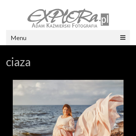
Menu
Foto express Koszalin
ciaza
Reportaż ślubny
Usługi
Portfolio
Blog
Kontakt