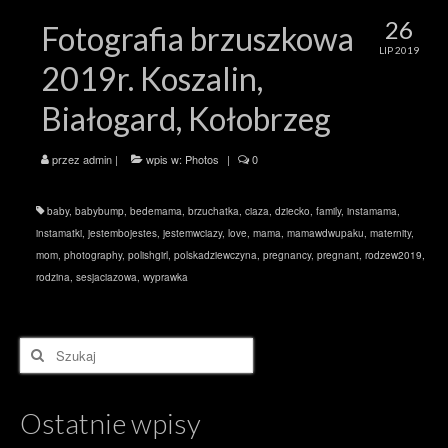
26
Fotografia brzuszkowa
LIP 2019
2019r. Koszalin,
Białogard, Kołobrzeg
przez
admin
|
wpis w:
Photos
|
0
baby
,
babybump
,
bedemama
,
brzuchatka
,
ciaza
,
dziecko
,
family
,
instamama
,
instamatki
,
jestembojestes
,
jestemwciazy
,
love
,
mama
,
mamawdwupaku
,
maternity
,
mom
,
photography
,
polishgirl
,
polskadziewczyna
,
pregnancy
,
pregnant
,
rodzew2019
,
rodzina
,
sesjaciazowa
,
wyprawka
Szuklaj
w:
Ostatnie wpisy