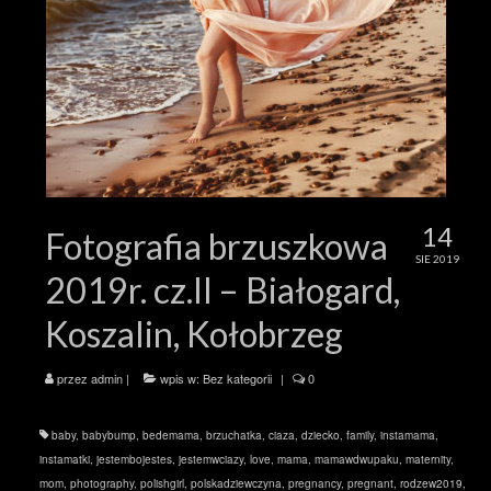
14
Fotografia brzuszkowa
SIE 2019
2019r. cz.II – Białogard,
Koszalin, Kołobrzeg
przez
admin
|
wpis w:
Bez kategorii
|
0
baby
,
babybump
,
bedemama
,
brzuchatka
,
ciaza
,
dziecko
,
family
,
instamama
,
instamatki
,
jestembojestes
,
jestemwciazy
,
love
,
mama
,
mamawdwupaku
,
maternity
,
mom
,
photography
,
polishgirl
,
polskadziewczyna
,
pregnancy
,
pregnant
,
rodzew2019
,