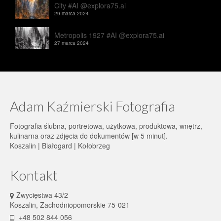
City #AI @explora75.ai
29 marca 2024
Metropolis 1927 #AI @explora75.ai
27 marca 2024
Adam Kaźmierski Fotografia
Fotografia ślubna, portretowa, użytkowa, produktowa, wnętrz,
kulinarna oraz zdjęcia do dokumentów [w 5 minut].
Koszalin | Białogard | Kołobrzeg
Kontakt
Zwycięstwa 43/2
Koszalin, Zachodniopomorskie 75-021
+48 502 844 056