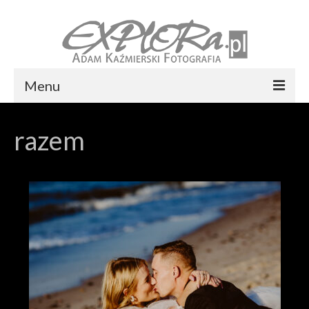
Menu
Foto express Koszalin
razem
Reportaż ślubny
Usługi
Portfolio
Blog
Kontakt