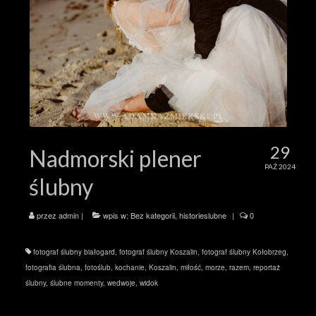
29
Nadmorski plener
PAŹ 2024
ślubny
przez
admin
|
wpis w:
Bez kategorii
,
historieslubne
|
0
fotograf ślubny białogard
,
fotograf ślubny Koszalin
,
fotograf ślubny Kołobrzeg
,
fotografia ślubna
,
fotoślub
,
kochanie
,
Koszalin
,
miłość
,
morze
,
razem
,
reportaż
ślubny
,
ślubne momenty
,
wedwoje
,
widok