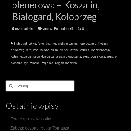
plenerowa – Koszalin,
Białogard, Kołobrzeg
przez
admin
|
wpis w:
Bez kategorii
|
0
Białogard
,
córka
,
fotografia
,
fotografia rodzinna
,
fotorodzinne
,
Koszalin
,
Kołobrzeg
,
lato
,
love
,
miłość
,
plaża
,
plener
,
razem
,
rodzina
,
rodzinnasesja
,
rodzinnezdjęcie
,
sesja dziecięca
,
sesja indywidualna
,
sesja portretowa
,
sesja w
pelnerze
,
syn
,
wiosna
,
wspólnie
,
zdjęcia rodzinne
Szuklaj
w:
Ostatnie wpisy
Foto express Koszalin
Zabezpieczone: 50tka Tomasza!