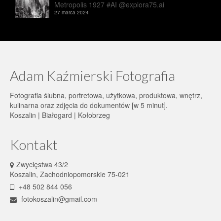
Metropolis 1927 #AI @explora75.ai
27 marca 2024
Adam Kaźmierski Fotografia
Fotografia ślubna, portretowa, użytkowa, produktowa, wnętrz,
kulinarna oraz zdjęcia do dokumentów [w 5 minut].
Koszalin | Białogard | Kołobrzeg
Kontakt
Zwycięstwa 43/2
Koszalin, Zachodniopomorskie 75-021
+48 502 844 056
fotokoszalin@gmail.com