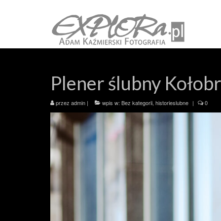
Plener ślubny Kołobr
przez
admin
|
wpis w:
Bez kategorii
,
historieslubne
|
0