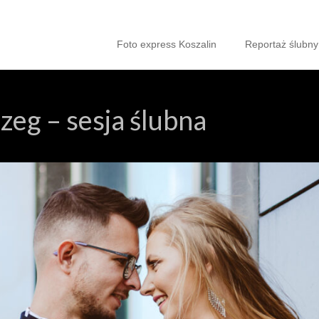
Foto express Koszalin
Reportaż ślubny
zeg – sesja ślubna