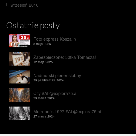
wrzesień 2016
Ostatnie posty
Foto express Koszalin
5 maja 2026
Zabezpieczone: 50tka Tomasza!
12 maja 2025
Nadmorski plener ślubny
29 października 2024
City #AI @explora75.ai
29 marca 2024
Metropolis 1927 #AI @explora75.ai
27 marca 2024