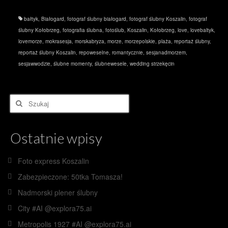
bałtyk
,
Białogard
,
fotograf ślubny białogard
,
fotograf ślubny Koszalin
,
fotograf
ślubny Kołobrzeg
,
fotografia ślubna
,
fotoślub
,
Koszalin
,
Kołobrzeg
,
love
,
lovebaltyk
,
lovemorze
,
mokrasesja
,
morskabryza
,
morze
,
morzepolskie
,
plaża
,
reportaż ślubny
,
reportaż ślubny Koszalin
,
repoweselne
,
romantycznie
,
sesjanadmorzem
,
sesjawwodzie
,
ślubne momenty
,
ślubnewesele
,
wedding strzekęcin
Szuklaj
w:
Ostatnie wpisy
Foto express Koszalin
Zabezpieczone: 50tka Tomasza!
Nadmorski plener ślubny
City #AI @explora75.ai
Metropolis 1927 #AI @explora75.ai