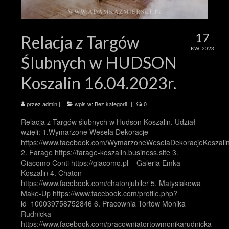
17
Relacja z Targów
KWI 2023
Ślubnych w HUDSON
Koszalin 16.04.2023r.
przez
admin
|
wpis w:
Bez kategorii
|
0
Relacja z Targów ślubnych w Hudson Koszalin. Udział
wzięli: 1.Wymarzone Wesela Dekoracje
https://www.facebook.com/WymarzoneWeselaDekoracjeKoszali
2. Farage https://farage-koszalin.business.site 3.
Giacomo Conti https://giacomo.pl – Galeria Emka
Koszalin 4. Chaton
https://www.facebook.com/chatonjubiler 5. Matysiakowa
Make-Up https://www.facebook.com/profile.php?
id=100039758752846 6. Pracownia Tortów Monika
Rudnicka
https://www.facebook.com/pracowniatortowmonikarudnicka