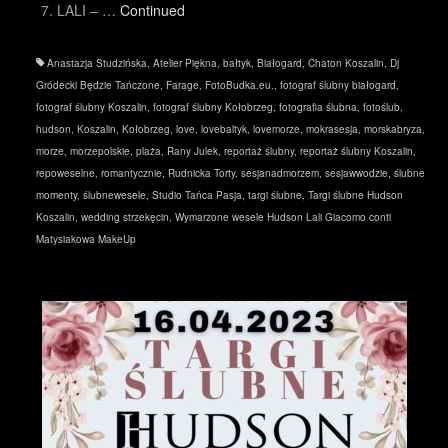
7. LALI – …
Continued
Anastazja Studzińska
,
Atelier Piękna
,
bałtyk
,
Białogard
,
Chaton Koszalin
,
Dj
Gródecki Będzie Tańczone
,
Farage
,
FotoBudka.eu.
,
fotograf ślubny białogard
,
fotograf ślubny Koszalin
,
fotograf ślubny Kołobrzeg
,
fotografia ślubna
,
fotoślub
,
hudson
,
Koszalin
,
Kołobrzeg
,
love
,
lovebaltyk
,
lovemorze
,
mokrasesja
,
morskabryza
,
morze
,
morzepolskie
,
plaża
,
Rany Julek
,
reportaż ślubny
,
reportaż ślubny Koszalin
,
repoweselne
,
romantycznie
,
Rudnicka Torty
,
sesjanadmorzem
,
sesjawwodzie
,
ślubne
momenty
,
ślubnewesele
,
Studio Tańca Pasja
,
targi ślubne
,
Targi ślubne Hudson
Koszalin
,
wedding strzekęcin
,
Wymarzone wesele Hudson Lali Giacomo conti
Matysiakowa MakeUp