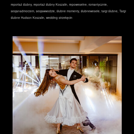
reportaż ślubny
,
reportaż ślubny Koszalin
,
repoweselne
,
romantycznie
,
sesjanadmorzem
,
sesjawwodzie
,
ślubne momenty
,
ślubnewesele
,
targi ślubne
,
Targi
ślubne Hudson Koszalin
,
wedding strzekęcin