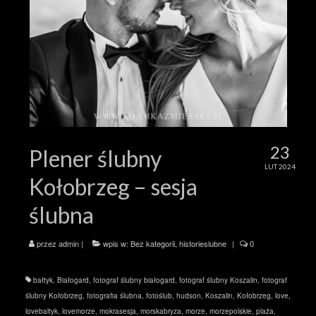
23
Plener ślubny
LUT 2024
Kołobrzeg – sesja
ślubna
przez
admin
|
wpis w:
Bez kategorii
,
historieslubne
|
0
bałtyk
,
Białogard
,
fotograf ślubny białogard
,
fotograf ślubny Koszalin
,
fotograf
ślubny Kołobrzeg
,
fotografia ślubna
,
fotoślub
,
hudson
,
Koszalin
,
Kołobrzeg
,
love
,
lovebaltyk
,
lovemorze
,
mokrasesja
,
morskabryza
,
morze
,
morzepolskie
,
plaża
,