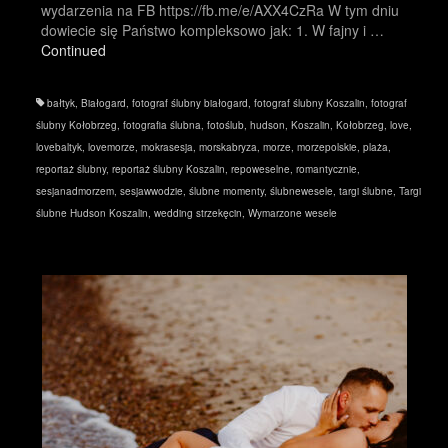
wydarzenia na FB https://fb.me/e/AXX4CzRa W tym dniu
dowiecie się Państwo kompleksowo jak: 1. W fajny i …
Continued
bałtyk
,
Białogard
,
fotograf ślubny białogard
,
fotograf ślubny Koszalin
,
fotograf
ślubny Kołobrzeg
,
fotografia ślubna
,
fotoślub
,
hudson
,
Koszalin
,
Kołobrzeg
,
love
,
lovebaltyk
,
lovemorze
,
mokrasesja
,
morskabryza
,
morze
,
morzepolskie
,
plaża
,
reportaż ślubny
,
reportaż ślubny Koszalin
,
repoweselne
,
romantycznie
,
sesjanadmorzem
,
sesjawwodzie
,
ślubne momenty
,
ślubnewesele
,
targi ślubne
,
Targi
ślubne Hudson Koszalin
,
wedding strzekęcin
,
Wymarzone wesele