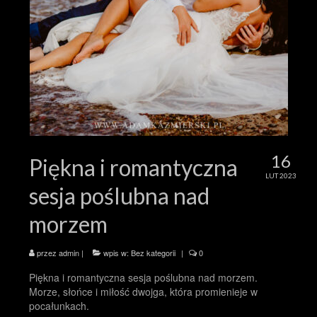
16
Piękna i romantyczna
LUT 2023
sesja poślubna nad
morzem
przez
admin
|
wpis w:
Bez kategorii
|
0
Piękna i romantyczna sesja poślubna nad morzem.
Morze, słońce i miłość dwojga, która promienieje w
pocałunkach.