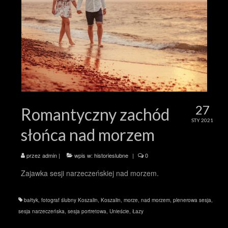
27
Romantyczny zachód
STY 2021
słońca nad morzem
przez
admin
|
wpis w:
historieslubne
|
0
Zajawka sesji narzeczeńskiej nad morzem.
bałtyk
,
fotograf ślubny Koszalin
,
Koszalin
,
morze
,
nad morzem
,
plenerowa sesja
,
sesja narzeczeńska
,
sesja portretowa
,
Unieście
,
Łazy