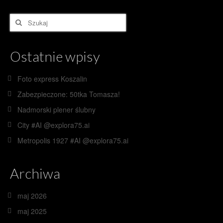
Szuklaj
w:
Ostatnie wpisy
Foto express Koszalin
Zabezpieczone: 50tka Tomasza!
Nadmorski plener ślubny
City #AI @explora75.ai
Metropolis 1927 #AI @explora75.ai
Archiwa
maj 2026
maj 2025