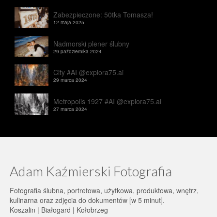
Zabezpieczone: 50tka Tomasza!
12 maja 2025
Nadmorski plener ślubny
29 października 2024
City #AI @explora75.ai
29 marca 2024
Metropolis 1927 #AI @explora75.ai
27 marca 2024
Adam Kaźmierski Fotografia
Fotografia ślubna, portretowa, użytkowa, produktowa, wnętrz,
kulinarna oraz zdjęcia do dokumentów [w 5 minut].
Koszalin | Białogard | Kołobrzeg