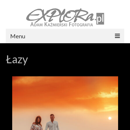
Menu
Foto express Koszalin
Łazy
Reportaż ślubny
Usługi
Portfolio
Blog
Kontakt