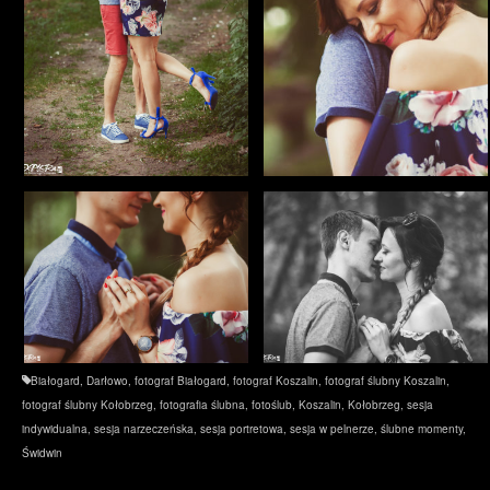
Białogard
,
Darłowo
,
fotograf Białogard
,
fotograf Koszalin
,
fotograf ślubny Koszalin
,
fotograf ślubny Kołobrzeg
,
fotografia ślubna
,
fotoślub
,
Koszalin
,
Kołobrzeg
,
sesja
indywidualna
,
sesja narzeczeńska
,
sesja portretowa
,
sesja w pelnerze
,
ślubne momenty
,
Świdwin