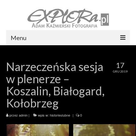
Menu
Foto express Koszalin
Narzeczeńska sesja
17
Reportaż ślubny
GRU 2019
w plenerze –
Usługi
Koszalin, Białogard,
Portfolio
Kołobrzeg
Blog
Kontakt
przez
admin
|
wpis w:
historieslubne
|
0