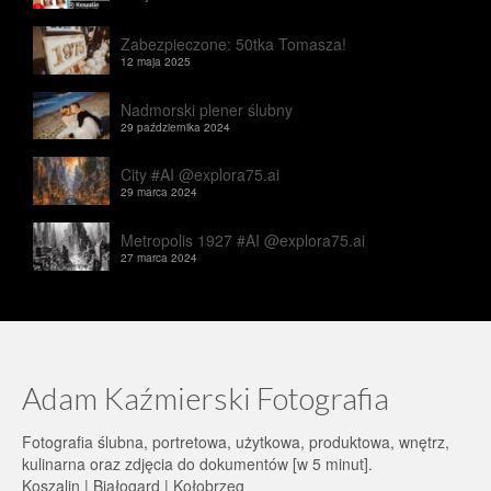
Zabezpieczone: 50tka Tomasza!
12 maja 2025
Nadmorski plener ślubny
29 października 2024
City #AI @explora75.ai
29 marca 2024
Metropolis 1927 #AI @explora75.ai
27 marca 2024
Adam Kaźmierski Fotografia
Fotografia ślubna, portretowa, użytkowa, produktowa, wnętrz,
kulinarna oraz zdjęcia do dokumentów [w 5 minut].
Koszalin | Białogard | Kołobrzeg