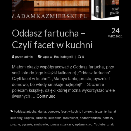
24
Oddasz fartucha –
WRZ 2021
Czyli facet w kuchni
przez
admin
|
wpis w:
Bez kategorii
|
0
Miałem okazję współpracować z Oddasz fartucha, przy
sesji foto do jego książki kulinarnej „Oddasz fartucha”
Czyli facet w kuchni”. „Ma być tanio, prosto, pysznie i
domowo, bo wtedy smakuje najlepiej!” – Szczerze
polecam książkę, dzięki której można wykorzystać wiele
świetnych …
Continued
#oddaszfartucha
,
dania
,
domowo
,
facet w kuchni
,
horyzont
,
jedzenie
,
kanał
kulinarny
,
książka
,
kulinaria
,
kulinarnie
,
masterchef
,
oddaszfartucha
,
potrawy
,
pyszne
,
pysznie
,
smakowite
,
tomasz strzelczyk
,
wydawnictwo
,
Youtube
,
znak