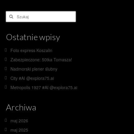
Szuklaj
w:
Ostatnie wpisy
Foto express Koszalin
Zabezpieczone: 50tka Tomasza!
Nadmorski plener ślubny
City #AI @explora75.ai
Metropolis 1927 #AI @explora75.ai
Archiwa
maj 2026
maj 2025