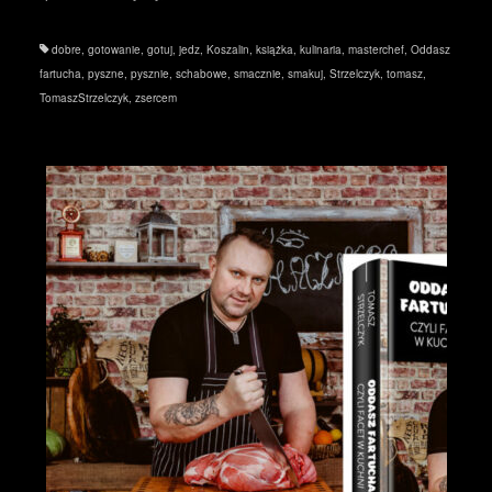
dobre
,
gotowanie
,
gotuj
,
jedz
,
Koszalin
,
książka
,
kulinaria
,
masterchef
,
Oddasz
fartucha
,
pyszne
,
pysznie
,
schabowe
,
smacznie
,
smakuj
,
Strzelczyk
,
tomasz
,
TomaszStrzelczyk
,
zsercem