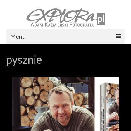
Menu
Foto express Koszalin
pysznie
Reportaż ślubny
Usługi
Portfolio
Blog
Kontakt