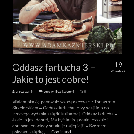
19
Oddasz fartucha 3 –
WRZ 2023
Jakie to jest dobre!
przez
admin
|
wpis w:
Bez kategorii
|
0
Miałem okazję ponownie współpracować z Tomaszem
Strzelczykiem – Oddasz fartucha, przy sesji foto do
trzeciego wydania książki kulinarnej „Oddasz fartucha –
Jakie to jest dobre!„ Ma być tanio, prosto, pysznie i
domowo, bo wtedy smakuje najlepiej!” – Szczerze
polecam książkę, …
Continued