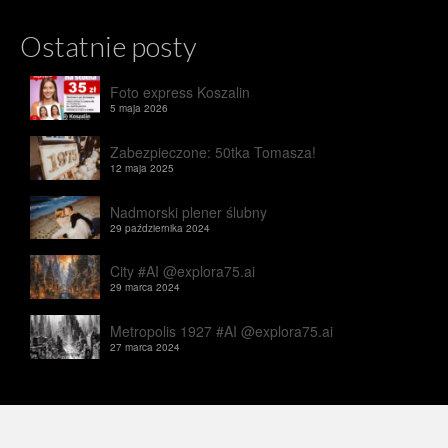
Ostatnie posty
Foto express Koszalin
5 maja 2026
Zabezpieczone: 50tka Tomasza!
12 maja 2025
Nadmorski plener ślubny
29 października 2024
City #AI @explora75.ai
29 marca 2024
Metropolis 1927 #AI @explora75.ai
27 marca 2024