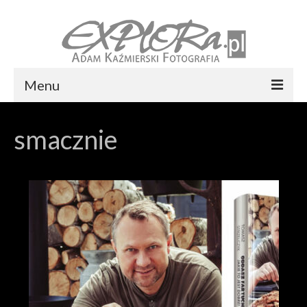
Menu
Foto express Koszalin
smacznie
Reportaż ślubny
Usługi
Portfolio
Blog
Kontakt