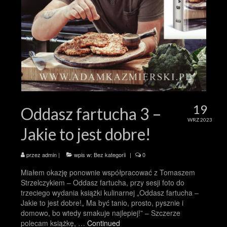
19
Oddasz fartucha 3 –
WRZ 2023
Jakie to jest dobre!
przez
admin
|
wpis w:
Bez kategorii
|
0
Miałem okazję ponownie współpracować z Tomaszem
Strzelczykiem – Oddasz fartucha, przy sesji foto do
trzeciego wydania książki kulinarnej „Oddasz fartucha –
Jakie to jest dobre!„ Ma być tanio, prosto, pysznie i
domowo, bo wtedy smakuje najlepiej!” – Szczerze
polecam książkę, …
Continued