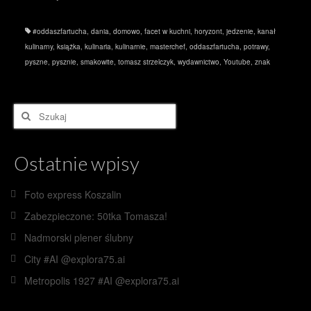
#oddaszfartucha
,
dania
,
domowo
,
facet w kuchni
,
horyzont
,
jedzenie
,
kanał
kulinarny
,
książka
,
kulinaria
,
kulinarnie
,
masterchef
,
oddaszfartucha
,
potrawy
,
pyszne
,
pysznie
,
smakowite
,
tomasz strzelczyk
,
wydawnictwo
,
Youtube
,
znak
Szuklaj
w:
Ostatnie wpisy
Foto express Koszalin
Zabezpieczone: 50tka Tomasza!
Nadmorski plener ślubny
City #AI @explora75.ai
Metropolis 1927 #AI @explora75.ai