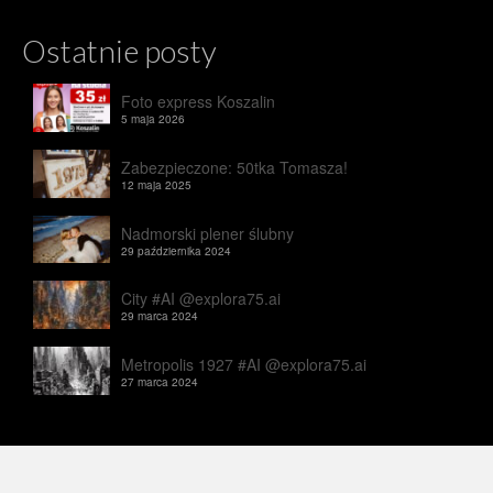
Ostatnie posty
Foto express Koszalin
5 maja 2026
Zabezpieczone: 50tka Tomasza!
12 maja 2025
Nadmorski plener ślubny
29 października 2024
City #AI @explora75.ai
29 marca 2024
Metropolis 1927 #AI @explora75.ai
27 marca 2024