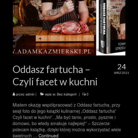
24
Oddasz fartucha –
WRZ 2021
Czyli facet w kuchni
przez
admin
|
wpis w:
Bez kategorii
|
0
Miałem okazję współpracować z Oddasz fartucha, przy
sesji foto do jego książki kulinarnej „Oddasz fartucha”
Czyli facet w kuchni”. „Ma być tanio, prosto, pysznie i
domowo, bo wtedy smakuje najlepiej!” – Szczerze
polecam książkę, dzięki której można wykorzystać wiele
świetnych …
Continued