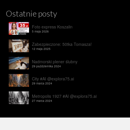
Ostatnie posty
Foto express Koszalin
5 maja 2026
Zabezpieczone: 50tka Tomasza!
12 maja 2025
Nadmorski plener ślubny
29 października 2024
City #AI @explora75.ai
29 marca 2024
Metropolis 1927 #AI @explora75.ai
27 marca 2024