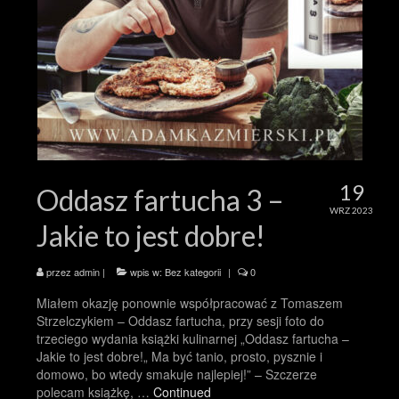
19
Oddasz fartucha 3 –
WRZ 2023
Jakie to jest dobre!
przez
admin
|
wpis w:
Bez kategorii
|
0
Miałem okazję ponownie współpracować z Tomaszem
Strzelczykiem – Oddasz fartucha, przy sesji foto do
trzeciego wydania książki kulinarnej „Oddasz fartucha –
Jakie to jest dobre!„ Ma być tanio, prosto, pysznie i
domowo, bo wtedy smakuje najlepiej!” – Szczerze
polecam książkę, …
Continued