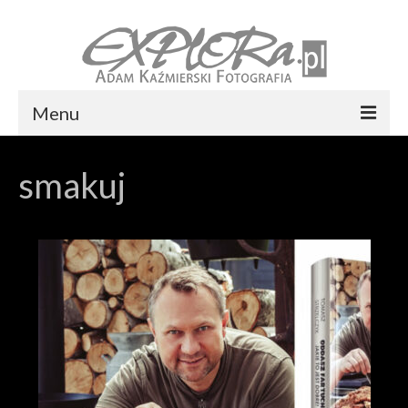
Menu
Foto express Koszalin
smakuj
Reportaż ślubny
Usługi
Portfolio
Blog
Kontakt