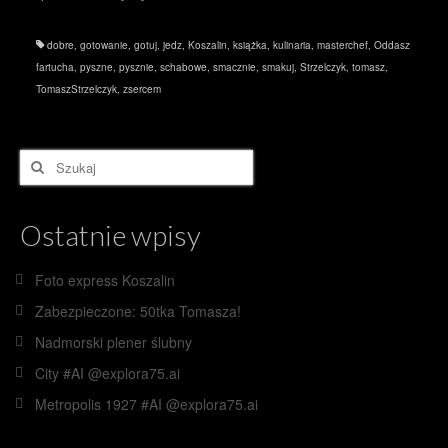
dobre
,
gotowanie
,
gotuj
,
jedz
,
Koszalin
,
książka
,
kulinaria
,
masterchef
,
Oddasz
fartucha
,
pyszne
,
pysznie
,
schabowe
,
smacznie
,
smakuj
,
Strzelczyk
,
tomasz
,
TomaszStrzelczyk
,
zsercem
Szuklaj
w:
Ostatnie wpisy
Foto express Koszalin
Zabezpieczone: 50tka Tomasza!
Nadmorski plener ślubny
City #AI @explora75.ai
Metropolis 1927 #AI @explora75.ai