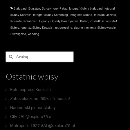
Białogard
,
Bursztyn
,
Bursztynowy Pałac
,
fotograf ślubny białogard
,
fotograf
ślubny Koszalin
,
fotograf ślubny Kołobrzeg
,
fotografia ślubna
,
fotoślub
,
Jezioro
,
Koszalin
,
Kołobrzeg
,
Ogrody
,
Ogrody Bursztynowe
,
Pałac
,
Posiadłość
,
reportaż
ślubny
,
reportaż ślubny Koszalin
,
repoweselne
,
ślubne momenty
,
ślubnewesele
,
Strzekęcino
,
wedding
Szuklaj
w:
Ostatnie wpisy
Foto express Koszalin
Zabezpieczone: 50tka Tomasza!
Nadmorski plener ślubny
City #AI @explora75.ai
Metropolis 1927 #AI @explora75.ai