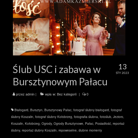
13
Ślub USC i zabawa w
STY 2023
Bursztynowym Pałacu
przez
admin
|
wpis w:
Bez kategorii
|
0
Białogard
,
Bursztyn
,
Bursztynowy Pałac
,
fotograf ślubny białogard
,
fotograf
ślubny Koszalin
,
fotograf ślubny Kołobrzeg
,
fotografia ślubna
,
fotoślub
,
Jezioro
,
Koszalin
,
Kołobrzeg
,
Ogrody
,
Ogrody Bursztynowe
,
Pałac
,
Posiadłość
,
reportaż
ślubny
,
reportaż ślubny Koszalin
,
repoweselne
,
ślubne momenty