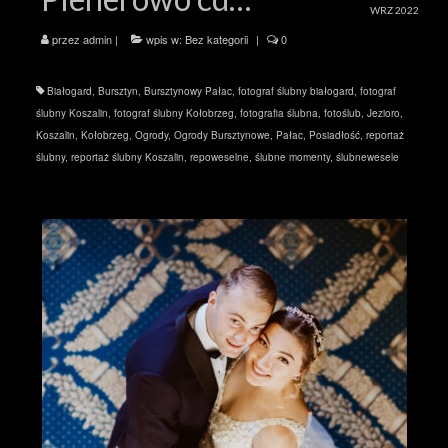
WRZ 2022
przez
admin
|
wpis w:
Bez kategorii
|
0
Białogard
,
Bursztyn
,
Bursztynowy Pałac
,
fotograf ślubny białogard
,
fotograf
ślubny Koszalin
,
fotograf ślubny Kołobrzeg
,
fotografia ślubna
,
fotoślub
,
Jezioro
,
Koszalin
,
Kołobrzeg
,
Ogrody
,
Ogrody Bursztynowe
,
Pałac
,
Posiadłość
,
reportaż
ślubny
,
reportaż ślubny Koszalin
,
repoweselne
,
ślubne momenty
,
ślubnewesele