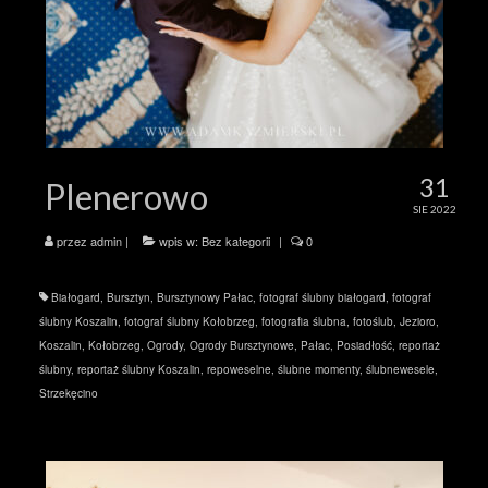
31
Plenerowo
SIE 2022
przez
admin
|
wpis w:
Bez kategorii
|
0
Białogard
,
Bursztyn
,
Bursztynowy Pałac
,
fotograf ślubny białogard
,
fotograf
ślubny Koszalin
,
fotograf ślubny Kołobrzeg
,
fotografia ślubna
,
fotoślub
,
Jezioro
,
Koszalin
,
Kołobrzeg
,
Ogrody
,
Ogrody Bursztynowe
,
Pałac
,
Posiadłość
,
reportaż
ślubny
,
reportaż ślubny Koszalin
,
repoweselne
,
ślubne momenty
,
ślubnewesele
,
Strzekęcino