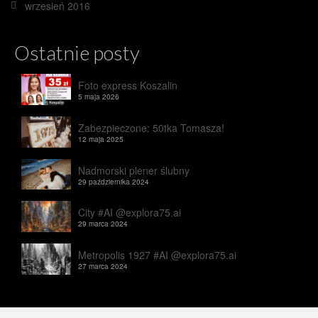
wrzesień 2016
Ostatnie posty
Foto express Koszalin
5 maja 2026
Zabezpieczone: 50tka Tomasza!
12 maja 2025
Nadmorski plener ślubny
29 października 2024
City #AI @explora75.ai
29 marca 2024
Metropolis 1927 #AI @explora75.ai
27 marca 2024