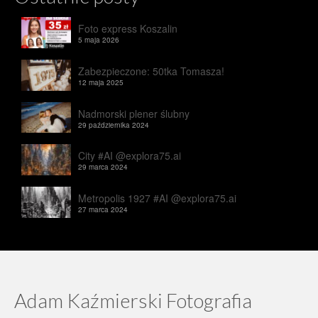
Foto express Koszalin
5 maja 2026
Zabezpieczone: 50tka Tomasza!
12 maja 2025
Nadmorski plener ślubny
29 października 2024
City #AI @explora75.ai
29 marca 2024
Metropolis 1927 #AI @explora75.ai
27 marca 2024
Adam Kaźmierski Fotografia