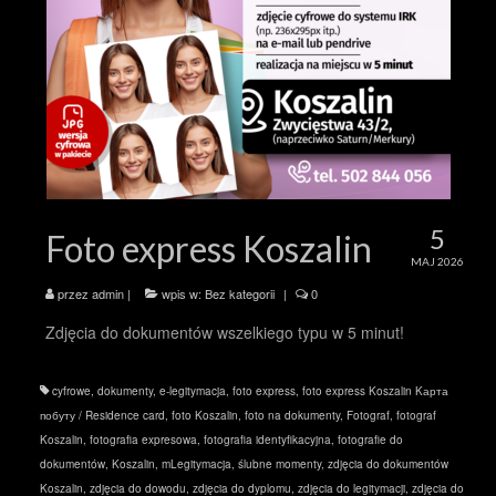
5
Foto express Koszalin
MAJ 2026
przez
admin
|
wpis w:
Bez kategorii
|
0
Zdjęcia do dokumentów wszelkiego typu w 5 minut!
cyfrowe
,
dokumenty
,
e-legitymacja
,
foto express
,
foto express Koszalin Kарта
побуту / Residence card
,
foto Koszalin
,
foto na dokumenty
,
Fotograf
,
fotograf
Koszalin
,
fotografia expresowa
,
fotografia identyfikacyjna
,
fotografie do
dokumentów
,
Koszalin
,
mLegitymacja
,
ślubne momenty
,
zdjęcia do dokumentów
Koszalin
,
zdjęcia do dowodu
,
zdjęcia do dyplomu
,
zdjęcia do legitymacji
,
zdjęcia do