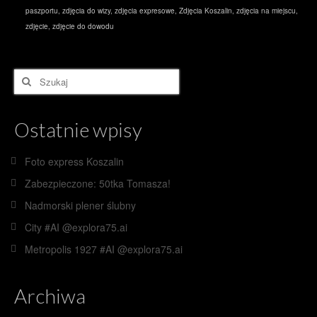
paszportu
,
zdjęcia do wizy
,
zdjęcia expresowe
,
Zdjęcia Koszalin
,
zdjęcia na miejscu
,
zdjęcie
,
zdjęcie do dowodu
Szuklaj
w:
Ostatnie wpisy
Foto express Koszalin
Zabezpieczone: 50tka Tomasza!
Nadmorski plener ślubny
City #AI @explora75.ai
Metropolis 1927 #AI @explora75.ai
Archiwa