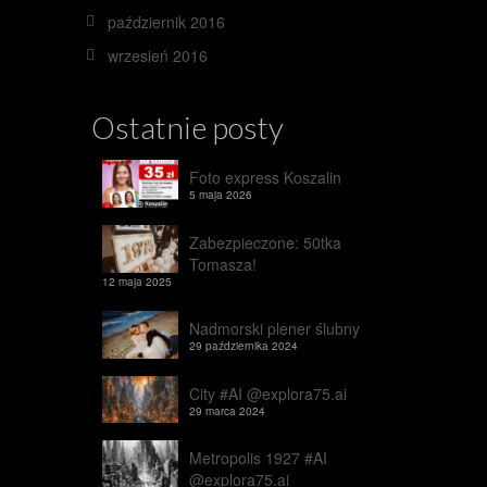
październik 2016
wrzesień 2016
Ostatnie posty
Foto express Koszalin
5 maja 2026
Zabezpieczone: 50tka
Tomasza!
12 maja 2025
Nadmorski plener ślubny
29 października 2024
City #AI @explora75.ai
29 marca 2024
Metropolis 1927 #AI
@explora75.ai