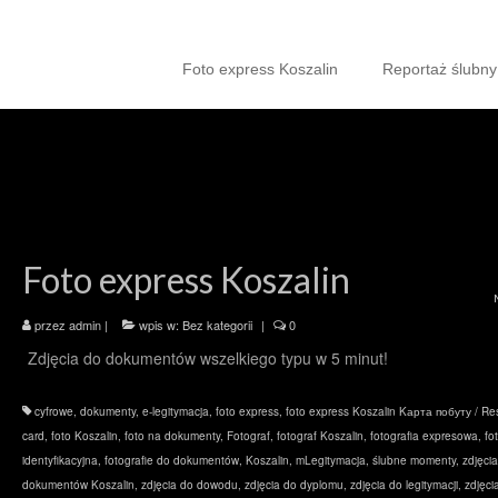
Foto express Koszalin
Reportaż ślubny
Foto express Koszalin
przez
admin
|
wpis w:
Bez kategorii
|
0
Zdjęcia do dokumentów wszelkiego typu w 5 minut!
cyfrowe
,
dokumenty
,
e-legitymacja
,
foto express
,
foto express Koszalin Kарта побуту / Re
card
,
foto Koszalin
,
foto na dokumenty
,
Fotograf
,
fotograf Koszalin
,
fotografia expresowa
,
fo
identyfikacyjna
,
fotografie do dokumentów
,
Koszalin
,
mLegitymacja
,
ślubne momenty
,
zdjęci
dokumentów Koszalin
,
zdjęcia do dowodu
,
zdjęcia do dyplomu
,
zdjęcia do legitymacji
,
zdjęci