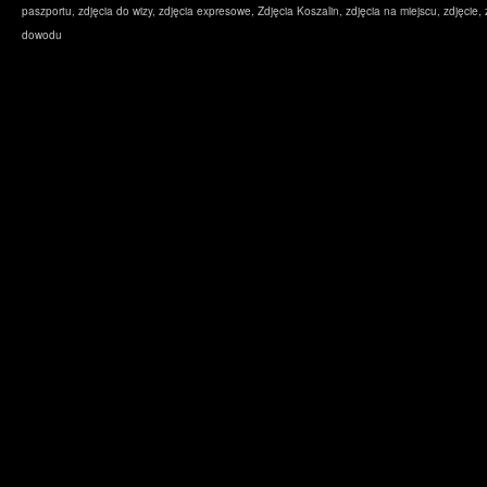
paszportu
,
zdjęcia do wizy
,
zdjęcia expresowe
,
Zdjęcia Koszalin
,
zdjęcia na miejscu
,
zdjęcie
,
dowodu