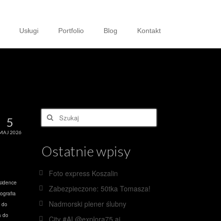
Usługi
Portfolio
Blog
Kontakt
Szuklaj
5
w:
MAJ 2026
Ostatnie wpisy
Foto express Koszalin
sidence
Zabezpieczone: 50tka Tomasza!
tografia
Nadmorski plener ślubny
a do
a do
City #AI @explora75.ai