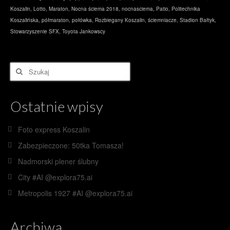
Koszalin
,
Lotto
,
Maraton
,
Nocna ściema 2018
,
nocnasciema
,
Patio
,
Politechnika
Koszalińska
,
półmaraton
,
połówka
,
Rozbiegany Koszalin
,
ściemniacze
,
Stadion Bałtyk
,
Stowarzyszenie SFX
,
Toyota Jankowscy
Szuklaj
w:
Ostatnie wpisy
Foto express Koszalin
Zabezpieczone: 50tka Tomasza!
Nadmorski plener ślubny
City #AI @explora75.ai
Metropolis 1927 #AI @explora75.ai
Archiwa