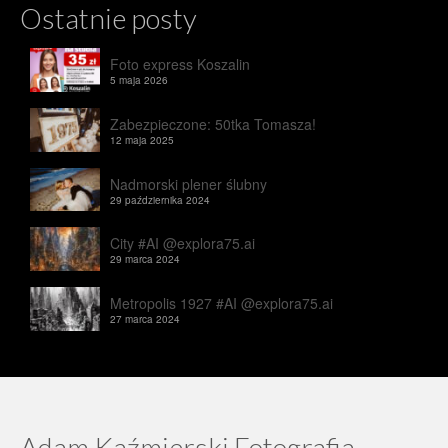
Ostatnie posty
Foto express Koszalin
5 maja 2026
Zabezpieczone: 50tka Tomasza!
12 maja 2025
Nadmorski plener ślubny
29 października 2024
City #AI @explora75.ai
29 marca 2024
Metropolis 1927 #AI @explora75.ai
27 marca 2024
Adam Kaźmierski Fotografia