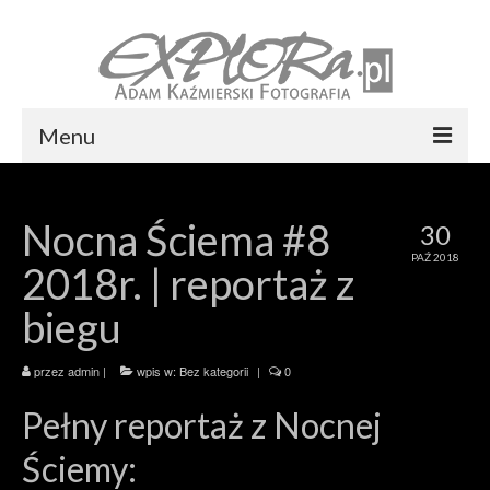
Menu
Foto express Koszalin
Nocna Ściema #8
30
Reportaż ślubny
PAŹ 2018
2018r. | reportaż z
Usługi
biegu
Portfolio
Blog
przez
admin
|
wpis w:
Bez kategorii
|
0
Pełny reportaż z Nocnej
Kontakt
Ściemy: