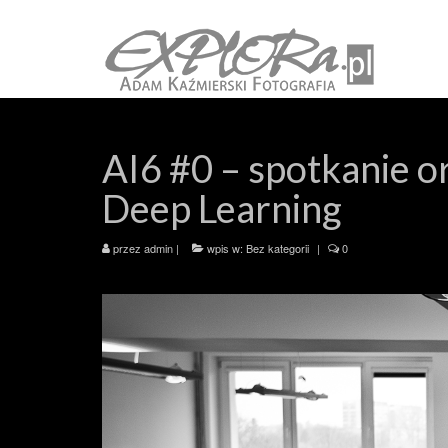
AI6 #0 – spotkanie o
Deep Learning
przez
admin
|
wpis w:
Bez kategorii
|
0