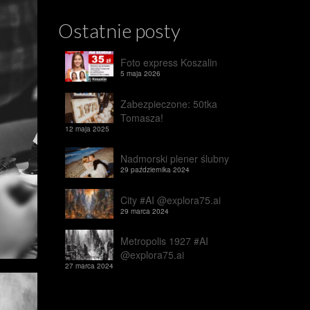
Ostatnie posty
Foto express Koszalin
5 maja 2026
Zabezpieczone: 50tka
Tomasza!
12 maja 2025
Nadmorski plener ślubny
29 października 2024
City #AI @explora75.ai
29 marca 2024
Metropolis 1927 #AI
@explora75.ai
27 marca 2024