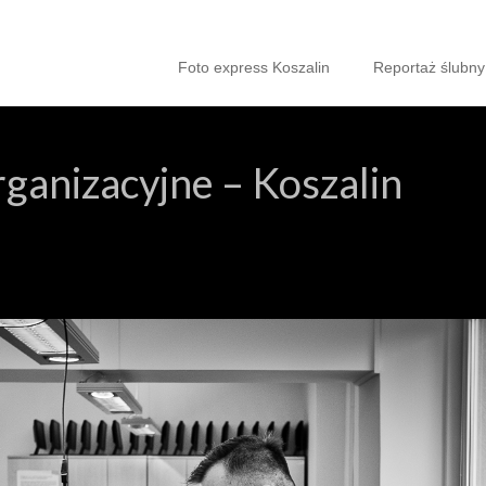
Foto express Koszalin
Reportaż ślubny
rganizacyjne – Koszalin