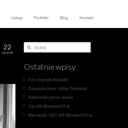
Usługi
Portfolio
Blog
Kontakt
Szuklaj
22
w:
LIS 2018
Ostatnie wpisy
Foto express Koszalin
Zabezpieczone: 50tka Tomasza!
Nadmorski plener ślubny
City #AI @explora75.ai
Metropolis 1927 #AI @explora75.ai